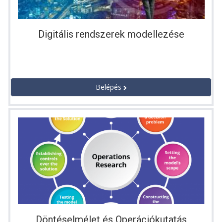
Digitális rendszerek modellezése
Belépés
Döntéselmélet és Operációkutatás