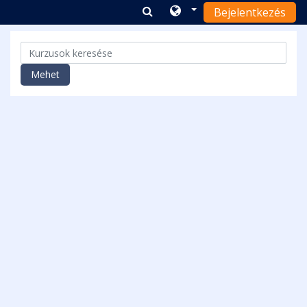
Bejelentkezés
Tovább a fő tartalomhoz
Kurzusok keresése
Mehet