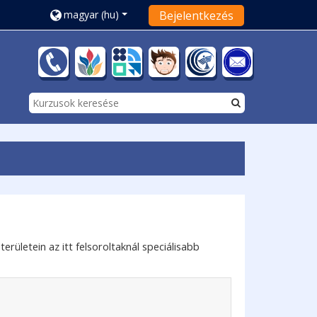
magyar ‎(hu)‎
Bejelentkezés
rületein az itt felsoroltaknál speciálisabb