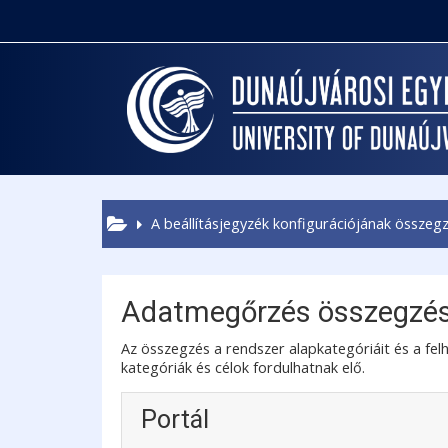
Tovább a fő tartalomhoz
A beállításjegyzék konfigurációjának összeg
Adatmegőrzés összegzé
Az összegzés a rendszer alapkategóriáit és a felh
kategóriák és célok fordulhatnak elő.
Portál