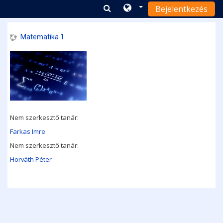
Bejelentkezés
Tovább a fő tartalomhoz
Matematika 1.
Nem szerkesztő tanár:
Farkas Imre
Nem szerkesztő tanár:
Horváth Péter